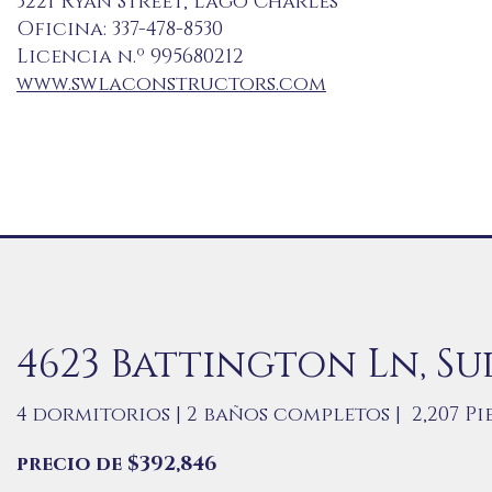
3221 Ryan Street, Lago Charles
Oficina: 337-478-8530
Licencia n.º 995680212
www.swlaconstructors.com
4623 Battington Ln, Su
4 dormitorios | 2 baños completos | 2,207
Pie
precio de $392,
846