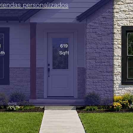
viendas personalizados
1
619
th
Sqft