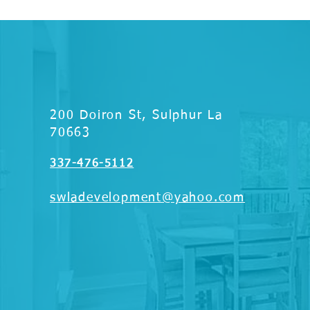
200 Doiron St, Sulphur La
70663
337-476-5112
swladevelopment@yahoo.com