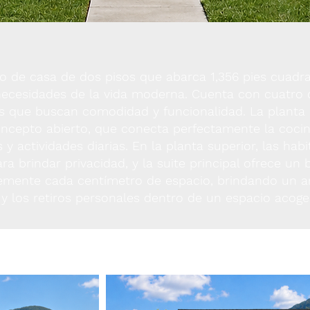
ano de casa de dos pisos que abarca 1,356 pies cuad
 necesidades de la vida moderna. Cuenta con cuatro d
ias que buscan comodidad y funcionalidad. La planta
oncepto abierto, que conecta perfectamente la cocin
 y actividades diarias. En la planta superior, las hab
a brindar privacidad, y la suite principal ofrece un
temente cada centímetro de espacio, brindando un a
o y los retiros personales dentro de un espacio acoged