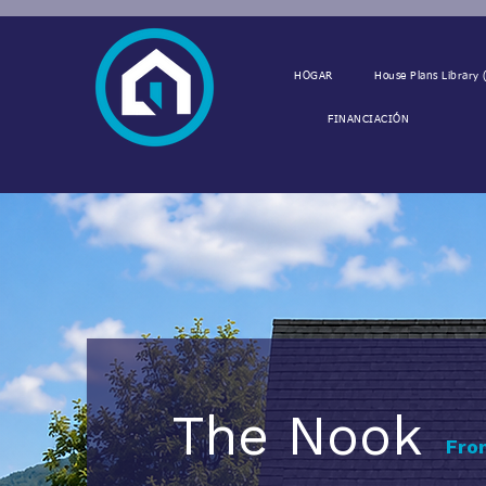
HOGAR
House Plans Library (
FINANCIACIÓN
The Nook
Fro