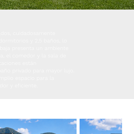
rados, cuidadosamente
ormitorios y 2,5 baños, lo
 baja presenta un ambiente
a, el comedor y la sala de
itaciones están
 baño privado para mayor lujo.
mplio espacio para la
or y eficiente.