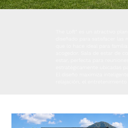
The Loft" es un atractivo pl
diseñado para satisfacer las
que lo hace ideal para famil
acogedor. Sala de estar de c
estar, perfecta para reuniones
estratégicamente ubicadas par
El diseño maximiza inteligen
relajación, el entretenimient