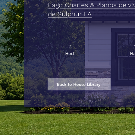
Lago Charles & Planos de vi
de Sulphur LA
2
Bed
Ba
Back to House Library