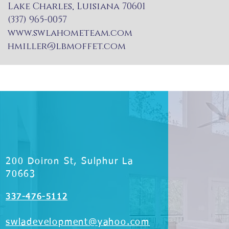
Lake Charles, Luisiana 70601
(337) 965-0057
www.swlahometeam.com
hmiller@lbmoffet.com
200 Doiron St, Sulphur La
70663
337-476-5112
swladevelopment@yahoo.com