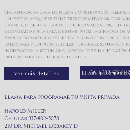
Encantadora casa de nueva construcción terminada
un precio asequible tiene tres dormitorios, dos ba
grande, despensa, gabinetes personalizados, elect
abovedado en la sala de estar, pisos laminados de
Amplio dormitorio principal y baño con tocadores 
exteriores y un porche delantero para sentarse y re
inundación X según CPPJ. Opción de financiación d
listado para obtener más detalles.
Call 337-476-511
Llama pa
Ver más detalles
Llama para programar tu visita privada:
Harold Miller
Celular 337-802-5078
210 Dr. Michael Debakey D