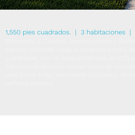
1,550 pies cuadrados. | 3 habitaciones |
Bienvenido a Clarence, una encantadora resid
espacio habitable. Salga al acogedor porche 
y serenidad. Con un área combinada de 1,622 p
interiores acogedores con un toque de encanto al
para llamar hogar. Bienvenido a Clarence, do
perfecta armonía.