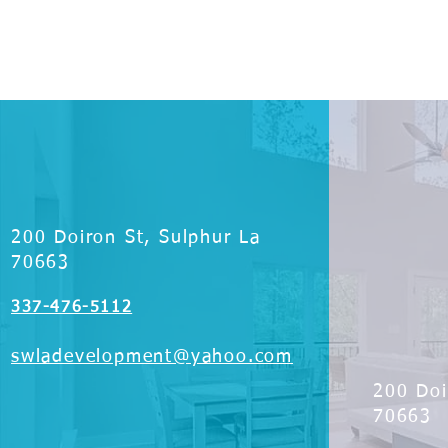
200 Doiron St, Sulphur La
70663
337-476-5112
swladevelopment@yahoo.com
200 Doi
70663