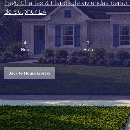
Lago Charles & Planos de viviendas perso
de Sulphur LA
4
3
Bed
Bath
Back to House Library