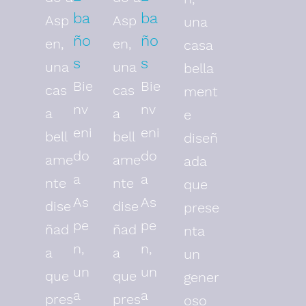
ba
ba
Asp
Asp
una
ño
ño
en,
en,
casa
s
s
una
una
bella
Bie
Bie
cas
cas
ment
nv
nv
a
a
e
eni
eni
bell
bell
diseñ
do
do
ame
ame
ada
a
a
nte
nte
que
As
As
dise
dise
prese
pe
pe
ñad
ñad
nta
n,
n,
a
a
un
un
un
que
que
gener
a
a
pres
pres
oso