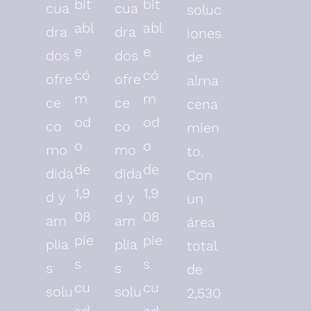
bit
bit
cua
cua
soluc
abl
abl
dra
dra
iones
e
e
dos
dos
de
có
có
ofre
ofre
alma
m
m
ce
ce
cena
od
od
co
co
mien
o
o
mo
mo
to.
de
de
dida
dida
Con
1,9
1,9
d y
d y
un
08
08
am
am
área
pie
pie
plia
plia
total
s
s
s
s
de
cu
cu
solu
solu
2,530