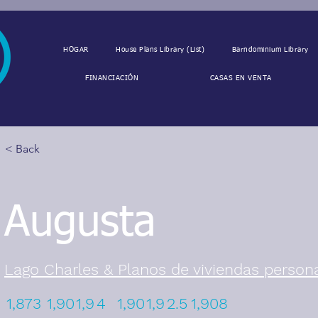
HOGAR
House Plans Library (List)
Barndominium Library
FINANCIACIÓN
CASAS EN VENTA
< Back
Augusta
Lago Charles & Planos de viviendas person
1,873
1,90
1,9
4
1,90
1,9
2.5
1,908