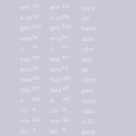
ca
ca
ent
ent
espa
sa
sa
a un
a un
cio
bel
bel
gen
gen
habit
la
la
eros
eros
able
m
m
o
o
cóm
en
en
esp
esp
odo
te
te
acio
acio
de
dis
dis
habi
habi
1,908
eñ
eñ
tabl
tabl
pies
ad
ad
e
e
cuad
a
a
có
có
rado
qu
qu
mo
mo
s. El
e
e
do
do
garaj