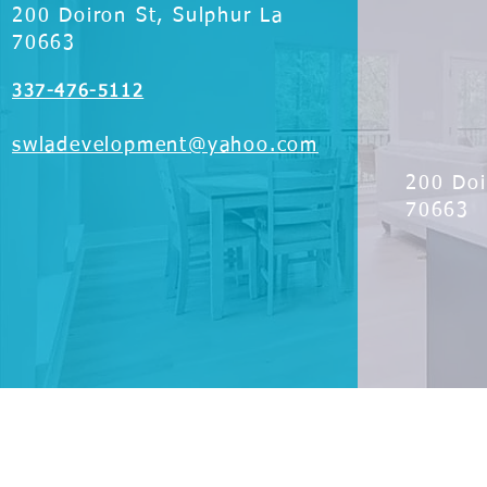
200 Doiron St, Sulphur La
70663
337-476-5112
swladevelopment@yahoo.com
200 Doi
70663