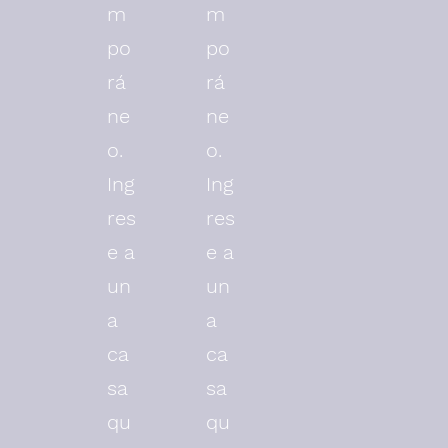
m
m
po
po
rá
rá
ne
ne
o.
o.
Ing
Ing
res
res
e a
e a
un
un
a
a
ca
ca
sa
sa
qu
qu