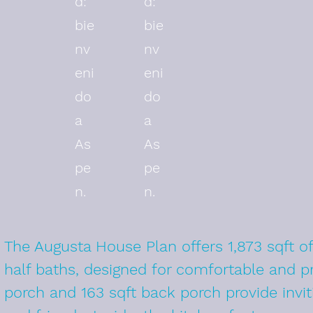
d:
d:
bie
bie
nv
nv
eni
eni
do
do
a
a
As
As
pe
pe
n.
n.
The Augusta House Plan offers 1,873 sqft o
half baths, designed for comfortable and pr
porch and 163 sqft back porch provide invit