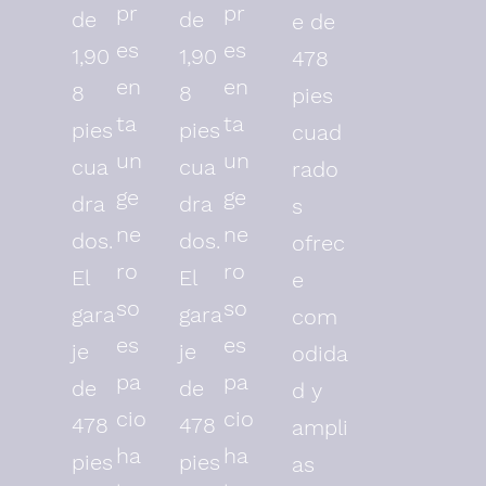
pr
pr
de
de
e de
es
es
1,90
1,90
478
en
en
8
8
pies
ta
ta
pies
pies
cuad
un
un
cua
cua
rado
ge
ge
dra
dra
s
ne
ne
dos.
dos.
ofrec
ro
ro
El
El
e
so
so
gara
gara
com
es
es
je
je
odida
pa
pa
de
de
d y
cio
cio
478
478
ampli
ha
ha
pies
pies
as