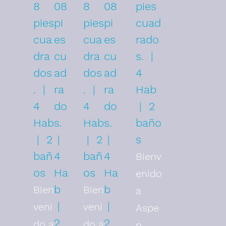
8
08
8
08
pies
pies
pi
pies
pi
cuad
cua
es
cua
es
rado
dra
cu
dra
cu
s. |
dos
ad
dos
ad
4
. |
ra
. |
ra
Hab
4
do
4
do
| 2
Hab
s.
Hab
s.
baño
| 2
|
| 2
|
s
bañ
4
bañ
4
Bienv
os
Ha
os
Ha
enido
b
b
Bien
Bien
a
|
|
veni
veni
Aspe
2
2
do a
do a
n,