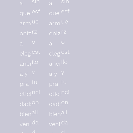
sin
sin
a
a
esf
esf
que
que
ue
ue
arm
arm
rz
rz
oniz
oniz
o
o
a
a
est
est
eleg
eleg
ilo
ilo
anci
anci
y
y
a y
a y
fu
fu
pra
pra
nci
nci
ctici
ctici
on
on
dad:
dad:
ali
ali
bien
bien
da
da
veni
veni
d
d