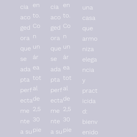
en
en
cia
cia
una
to.
to.
aco
aco
casa
Co
Co
ged
ged
que
n
n
ora
ora
armo
un
un
que
que
niza
ár
ár
se
se
elega
ea
ea
ada
ada
ncia
tot
tot
pta
pta
y
al
al
perf
perf
pract
de
de
ecta
ecta
icida
2,5
2,5
me
me
d:
30
30
nte
nte
bienv
pie
pie
a su
a su
enido