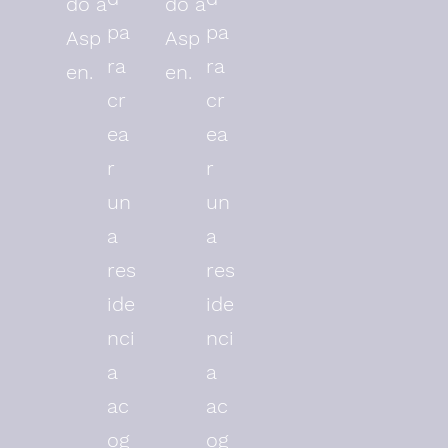
do a
do a
pa
pa
Asp
Asp
ra
ra
en.
en.
cr
cr
ea
ea
r
r
un
un
a
a
res
res
ide
ide
nci
nci
a
a
ac
ac
og
og