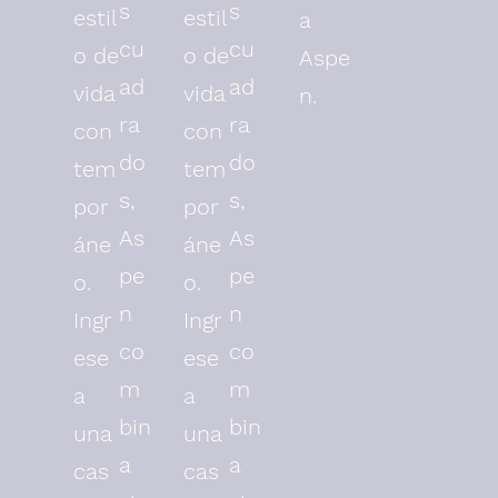
s
s
estil
estil
a
cu
cu
o de
o de
Aspe
ad
ad
vida
vida
n.
ra
ra
con
con
do
do
tem
tem
s,
s,
por
por
As
As
áne
áne
pe
pe
o.
o.
n
n
Ingr
Ingr
co
co
ese
ese
m
m
a
a
bin
bin
una
una
a
a
cas
cas