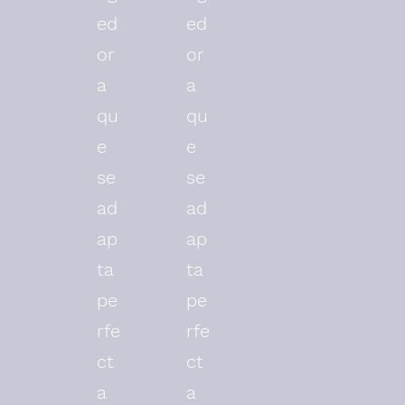
ed
ed
or
or
a
a
qu
qu
e
e
se
se
ad
ad
ap
ap
ta
ta
pe
pe
rfe
rfe
ct
ct
a
a