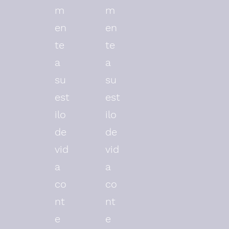
m
m
en
en
te
te
a
a
su
su
est
est
ilo
ilo
de
de
vid
vid
a
a
co
co
nt
nt
e
e