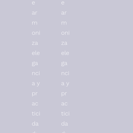
e
e
ar
ar
m
m
oni
oni
za
za
ele
ele
ga
ga
nci
nci
a y
a y
pr
pr
ac
ac
tici
tici
da
da