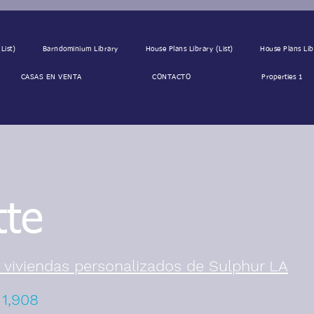
List)
Barndominium Library
House Plans Library (List)
House Plans Lib
CASAS EN VENTA
CONTACTO
Properties 1
tte
 viviendas personalizados de Sulphur LA
1,908