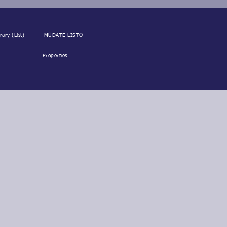
rary (List)
MÚDATE LISTO
Properties