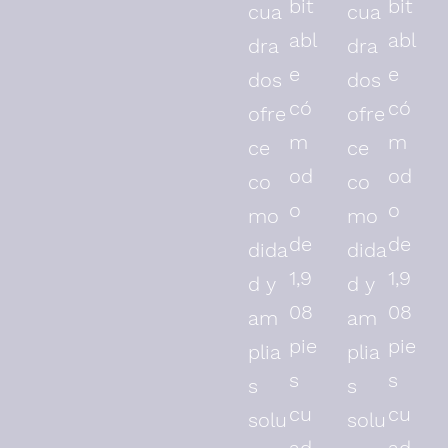
bit
bit
cua
cua
abl
abl
dra
dra
e
e
dos
dos
có
có
ofre
ofre
m
m
ce
ce
od
od
co
co
o
o
mo
mo
de
de
dida
dida
1,9
1,9
d y
d y
08
08
am
am
pie
pie
plia
plia
s
s
s
s
cu
cu
solu
solu