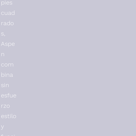
pies
cuad
rado
s,
Aspe
n
com
bina
sin
esfue
rzo
estilo
y