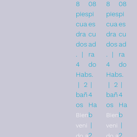
8
08
8
08
pies
pi
pies
pi
cua
es
cua
es
dra
cu
dra
cu
dos
ad
dos
ad
. |
ra
. |
ra
4
do
4
do
Hab
s.
Hab
s.
| 2
|
| 2
|
bañ
4
bañ
4
os
Ha
os
Ha
b
b
Bien
Bien
|
|
veni
veni
2
2
do a
do a