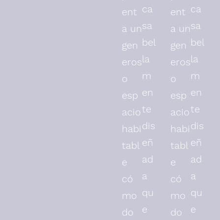
ca
ca
ent
ent
sa
sa
a un
a un
bel
bel
gen
gen
la
la
eros
eros
m
m
o
o
en
en
esp
esp
te
te
acio
acio
dis
dis
habi
habi
eñ
eñ
tabl
tabl
ad
ad
e
e
a
a
có
có
qu
qu
mo
mo
e
e
do
do