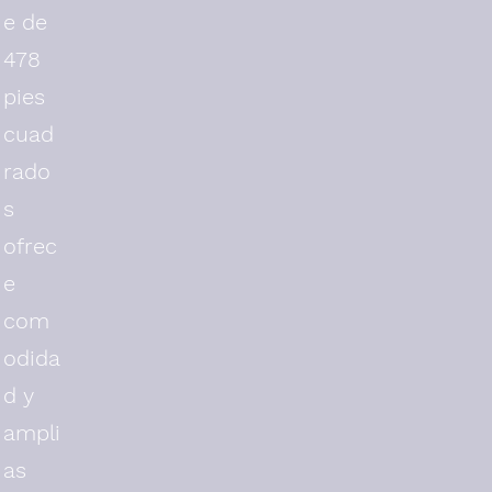
e de
478
pies
cuad
rado
s
ofrec
e
com
odida
d y
ampli
as