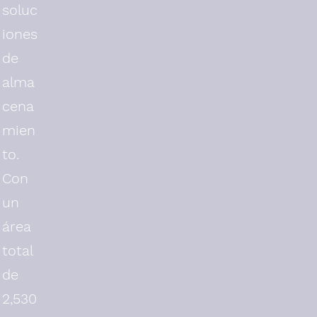
soluc
iones
de
alma
cena
mien
to.
Con
un
área
total
de
2,530