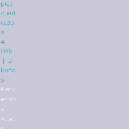
pies
cuad
rado
s. |
4
Hab
| 2
baño
s
Bienv
enido
a
Aspe
n,