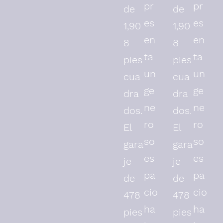
pr
pr
de
de
es
es
1,90
1,90
en
en
8
8
ta
ta
pies
pies
un
un
cua
cua
ge
ge
dra
dra
ne
ne
dos.
dos.
ro
ro
El
El
so
so
gara
gara
es
es
je
je
pa
pa
de
de
cio
cio
478
478
ha
ha
pies
pies